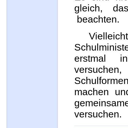
gleich, da
beachten.
Vielleich
Schulminis
erstmal i
versuc
Schulform
machen und
gemeinsam
versuchen.