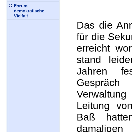
Forum
demokratische
Vielfalt
Das die An
für die Seku
erreicht wo
stand leid
Jahren fe
Gespräc
Verwaltu
Leitung von
Baß hatte
damaligen