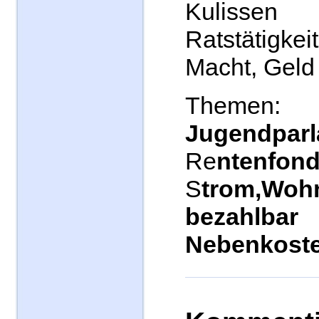
Kuliss
Ratstätigk
Macht, Geld 
Theme
Jugendpar
Re
ntenfond
S
trom,Woh
bezah
Nebenkost