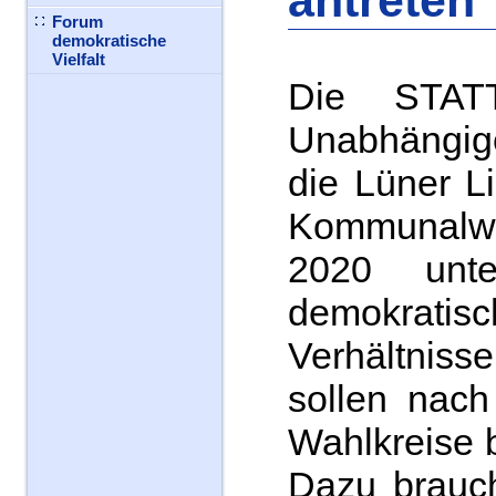
antreten
Forum
demokratische
Vielfalt
Die STAT
Unabhängig
die Lüner Li
Kommunalw
2020 unt
demokratis
Verhältniss
sollen nach
Wahlkreise 
Dazu brauch