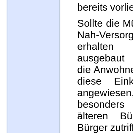
bereits vorli
Sollte die M
Nah-Versor
erhalten
ausgebaut
die Anwohne
diese Einka
angewi
besonder
älteren Bü
Bürger zutriff