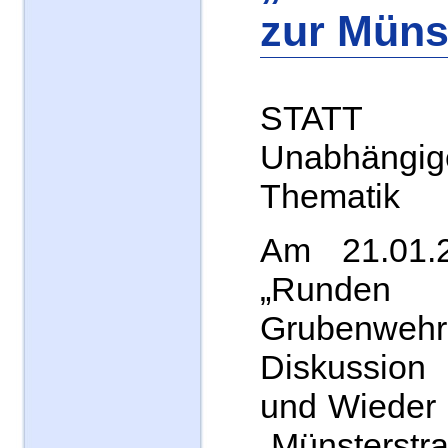
zur Müns
STATT P
Unabhän
Thematik
Am 21.01.
„Runden
Grubenw
Diskussion
und Wieder 
„Münsterstr