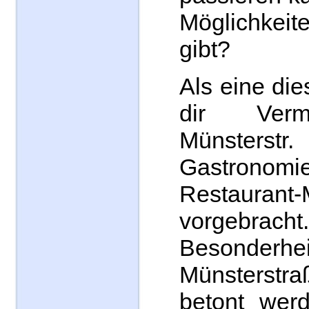
Möglichkeit
gibt?
Als eine di
dir Verm
Münsters
Gastron
Restaurant-
vorgebra
Besonde
Münsters
betont werd