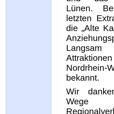
Lünen. Be
letzten Ext
die „Alte Ka
Anziehungsp
Langsam
Attraktio
Nordrhein-W
bekannt.
Wir danke
Weg
Regionalver