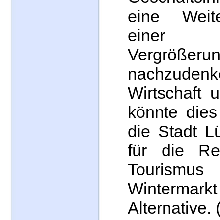
eine Weit
einer e
Vergrößeru
nachzudenk
Wirtschaft 
könnte dies
die Stadt L
für die R
Tourism
Winterm
Alternative.