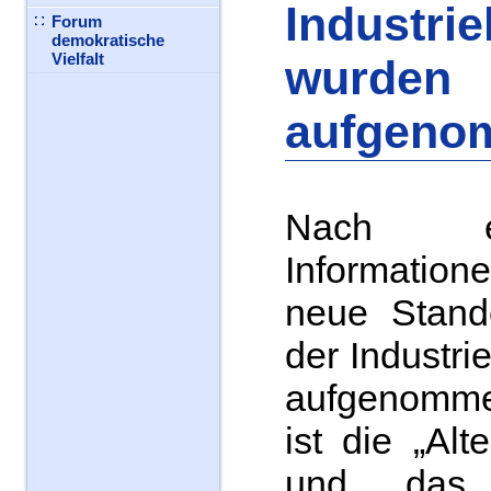
Industrie
Forum
demokratische
Vielfalt
wurden
aufgeno
Nach ent
Informatio
neue Stando
der Industri
aufgenomm
ist die „Alt
und das 