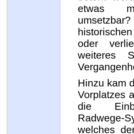
etwas m
umsetzbar?
historisch
oder verli
weiteres S
Vergangenhe
Hinzu kam d
Vorplatzes 
die Ein
Radwege-Sy
welches der