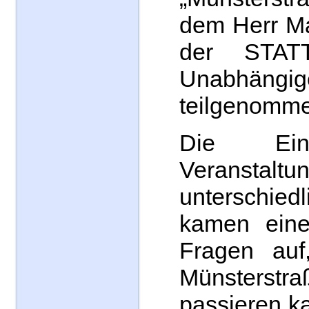
dem Herr Ma
der STAT
Unabhängig
teilgenomme
Die Ein
Veransta
unterschie
kamen ein
Fragen auf
Münsterstr
passieren k