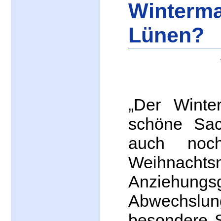
Winterma
Lünen?
„Der Winter
schöne Sac
auch no
Weihnacht
Anziehungsg
Abwechsl
besondere 