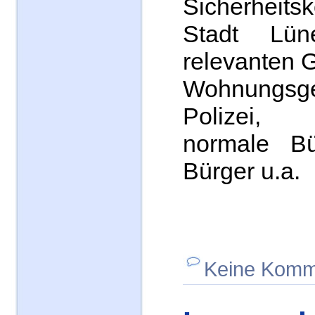
Sicherhei
Stadt Lün
relevanten G
Wohnungsges
Polizei,
normale Bü
Bürger u.a.
Keine Komm