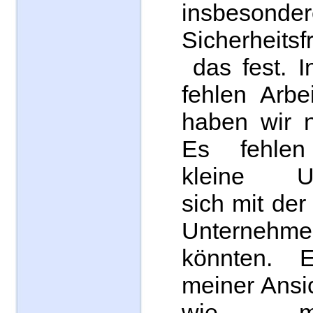
insbeson
Sicherheitsf
das fest. I
fehlen Arbe
haben wir 
Es fehlen
kleine Un
sich mit der
Unternehm
könnten. 
meiner Ansi
wie m