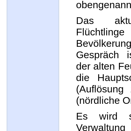
obengenann
Das akt
Flüchtlinge
Bevölker
Gespräch i
der alten F
die Haupts
(Auflösung 
(nördliche Or
Es wird 
Verwaltung