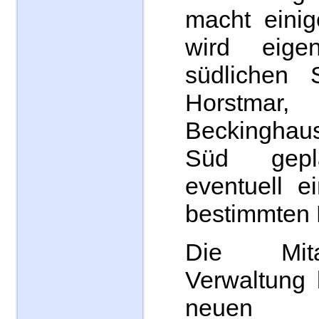
macht einig
wird eige
südlichen S
Horstmar,
Beckingha
Süd gepl
eventuell e
bestimmten
Die Mita
Verwaltung 
neuen Fü