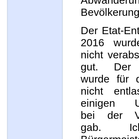
Abwand
Bevölkerung
Der Etat-En
2016 wurd
nicht verabs
gut. Der 
wurde für d
nicht entla
einigen Un
bei der V
gab. Ic