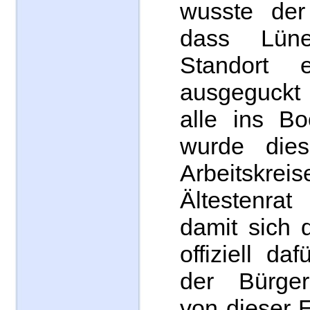
wusste der 
dass Lün
Standort e
ausgeguckt 
alle ins B
wurde die
Arbeits
Ältestenra
damit sich 
offiziell da
der Bürger
von dieser 