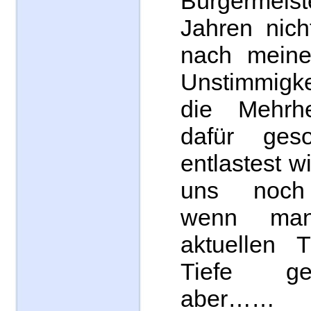
Bürgermeiste
Jahren nich
nach meiner
Unstimmigke
die Mehrh
dafür ges
entlastest 
uns noch 
wenn man
aktuellen 
Tiefe g
aber……