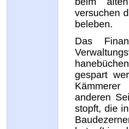
beim alte
versuchen d
beleben.
Das Finan
Verwaltungs
hanebüch
gespart wer
Kämmere
anderen Sei
stopft, die 
Baudezerne