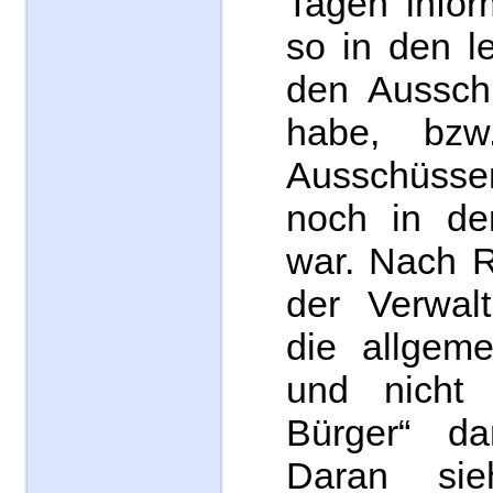
Tagen infor
so in den l
den Aussch
habe, bzw
Ausschüs
noch in de
war. Nach R
der Verwal
die allgeme
und nicht 
Bürger“ dar
Daran si