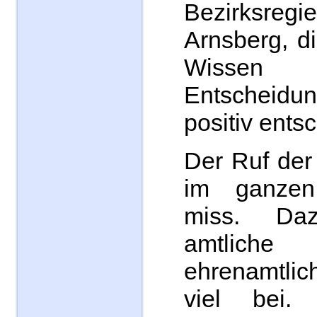
Bezirksr
Arnsberg, d
Wissen 
Entscheidu
positiv ents
Der Ruf der
im ganze
miss. Da
amtlich
ehrenamtli
viel bei. 