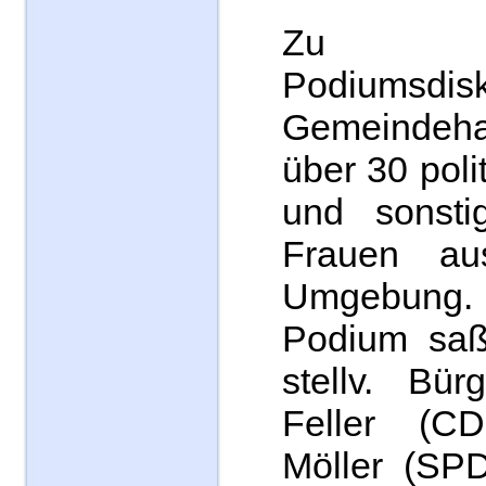
Zu 
Podiumsdisk
Gemeindeha
über 30 polit
und sonstig
Frauen a
Umgebun
Podium saß
stellv. Bür
Feller (C
Möller (SPD