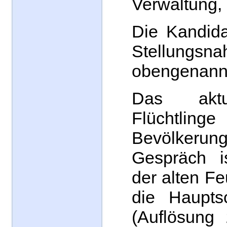
Verwaltung,
Die Kandida
Stellungs
obengenann
Das akt
Flüchtlinge
Bevölker
Gespräch i
der alten F
die Haupts
(Auflösung 