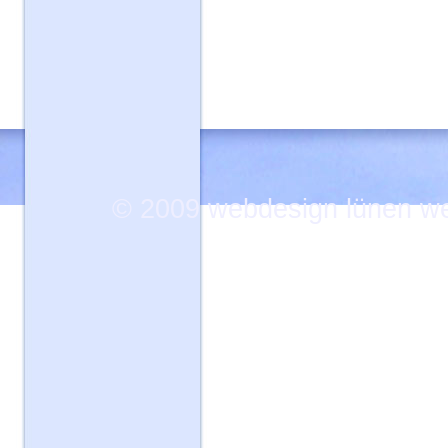
© 2009
webdesign lünen w