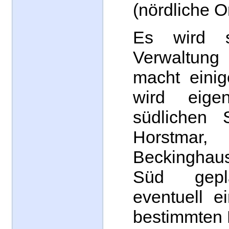
(nördliche Or
Es wird 
Verwaltung
macht einig
wird eige
südlichen S
Horstmar,
Beckingha
Süd gepl
eventuell e
bestimmten