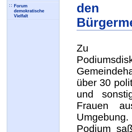
den
Forum
demokratische
Vielfalt
Bürgerme
Zu 
Podiumsdisk
Gemeindeha
über 30 polit
und sonstig
Frauen a
Umgebun
Podium saß