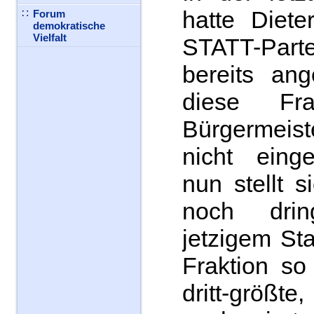
hatte Diet
Forum
demokratische
Vielfalt
STATT-Parte
bereits ang
diese Fr
Bürgermeis
nicht eing
nun stellt 
noch drin
jetzigem St
Fraktion so
dritt-größt