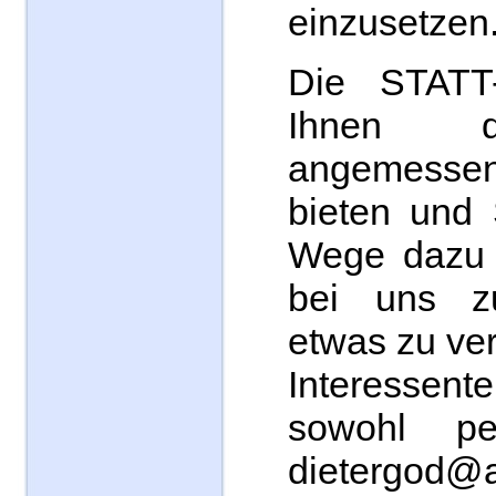
einzusetzen
Die STATT-
Ihnen d
angemess
bieten und 
Wege dazu 
bei uns 
etwas zu ve
Interessent
sowohl p
dietergod