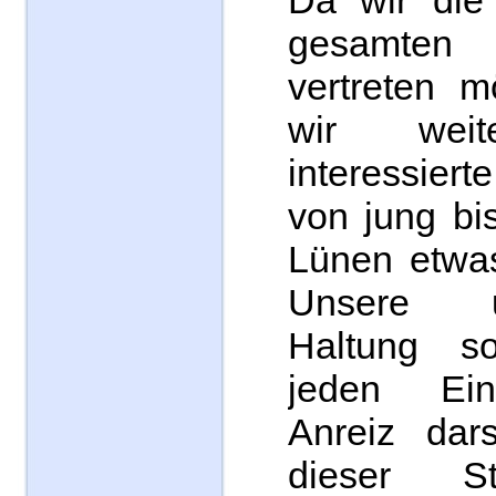
Da wir die 
gesamten 
vertreten m
wir weite
interessier
von jung bis
Lünen etwas
Unsere un
Haltung so
jeden Ein
Anreiz dars
dieser St