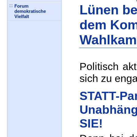
Lünen be
Forum
demokratische
Vielfalt
dem Kom
Wahlkamp
Politisch ak
sich zu enga
STATT-Par
Unabhäng
SIE!