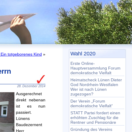
Wahl 2020
Ein totgeborenes Kind
»
Erste Online-
Hauptversammlung Forum
errn
demokratische Vielfalt
Heimatscheck Lünen Dieter
God Nordrhein-Westfalen
28. Dezember 2014
Wer ist nach Lünen
Ausgerechnet
zugezogen?
direkt nebenan
Der Verein „Forum
demokratische Vielfalt“
ist es nun
passiert.
STATT Partei fordert einen
erhöhten Zuschlag für die
Lünens
Rentner und Pensionäre
Baudezernent
Gründung des Vereins
Herr