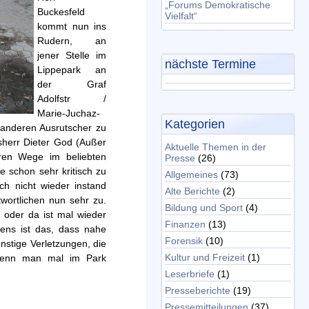
„Forums Demokratische
Buckesfeld
Vielfalt“
kommt nun ins
Rudern, an
jener Stelle im
nächste Termine
Lippepark an
der Graf
Adolfstr /
Marie-Juchaz-
Kategorien
anderen Ausrutscher zu
sherr Dieter God (Außer
Aktuelle Themen in der
aren Wege im beliebten
Presse
(26)
e schon sehr kritisch zu
Allgemeines
(73)
h nicht wieder instand
Alte Berichte
(2)
twortlichen nun sehr zu.
Bildung und Sport
(4)
 oder da ist mal wieder
Finanzen
(13)
nens ist das, dass nahe
Forensik
(10)
nstige Verletzungen, die
Kultur und Freizeit
(1)
,wenn man mal im Park
Leserbriefe
(1)
Presseberichte
(19)
Pressemitteilungen
(37)