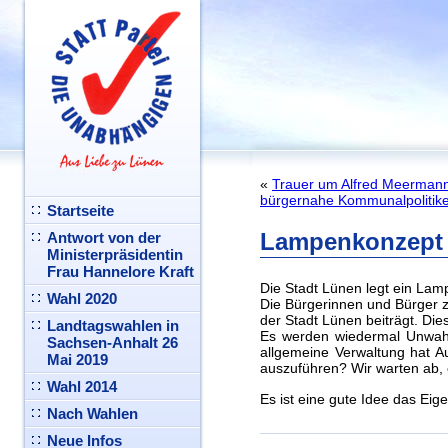
«
Trauer um Alfred Meermann:
bürgernahe Kommunalpolitik
Startseite
Lampenkonzept /
Antwort von der
Ministerpräsidentin
Frau Hannelore Kraft
Die Stadt Lünen legt ein Lam
Wahl 2020
Die Bürgerinnen und Bürger 
der Stadt Lünen beiträgt. Di
Landtagswahlen in
Es werden wiedermal Unwahr
Sachsen-Anhalt 26
allgemeine Verwaltung hat A
Mai 2019
auszuführen? Wir warten ab, e
Wahl 2014
Es ist eine gute Idee das Eige
Nach Wahlen
Neue Infos