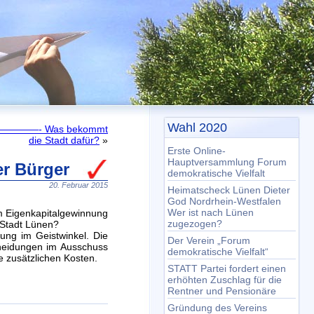
Wahl 2020
en ————- Was bekommt
die Stadt dafür?
»
Erste Online-
Hauptversammlung Forum
r Bürger
demokratische Vielfalt
20. Februar 2015
Heimatscheck Lünen Dieter
God Nordrhein-Westfalen
Wer ist nach Lünen
m Eigenkapitalgewinnung
zugezogen?
 Stadt Lünen?
ung im Geistwinkel. Die
Der Verein „Forum
cheidungen im Ausschuss
demokratische Vielfalt“
e zusätzlichen Kosten.
STATT Partei fordert einen
erhöhten Zuschlag für die
Rentner und Pensionäre
Gründung des Vereins