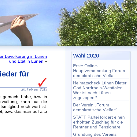
Wahl 2020
der Bevölkerung in Lünen
und Etat in Lünen
»
Erste Online-
Hauptversammlung Forum
eder für
demokratische Vielfalt
Heimatscheck Lünen Dieter
God Nordrhein-Westfalen
20. Februar 2015
Wer ist nach Lünen
en gemacht habe, bzw. in
zugezogen?
waltung, kann nur die
Der Verein „Forum
smitglied noch wert ist.
demokratische Vielfalt“
et, bzw. das man auf alte
STATT Partei fordert einen
erhöhten Zuschlag für die
Rentner und Pensionäre
Gründung des Vereins