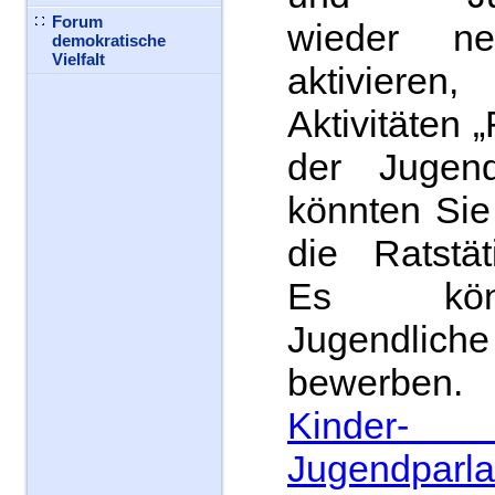
Forum
wieder n
demokratische
Vielfalt
aktivieren
Aktivitäten „
der Jugend
könnten Sie
die Ratstät
Es kön
Jugendl
bewerb
Kind
Jugendparl