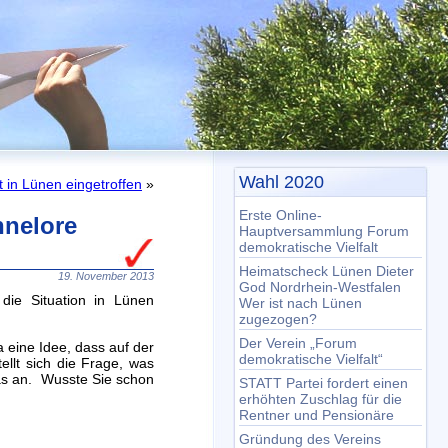
Wahl 2020
t in Lünen eingetroffen
»
Erste Online-
nnelore
Hauptversammlung Forum
demokratische Vielfalt
Heimatscheck Lünen Dieter
19. November 2013
God Nordrhein-Westfalen
die Situation in Lünen
Wer ist nach Lünen
zugezogen?
Der Verein „Forum
a eine Idee, dass auf der
demokratische Vielfalt“
llt sich die Frage, was
mas an. Wusste Sie schon
STATT Partei fordert einen
erhöhten Zuschlag für die
Rentner und Pensionäre
Gründung des Vereins