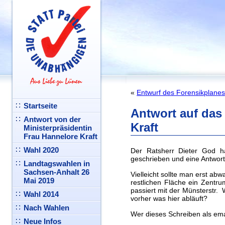
«
Entwurf des Forensikplanes 
Startseite
Antwort auf das
Antwort von der
Kraft
Ministerpräsidentin
Frau Hannelore Kraft
Wahl 2020
Der Ratsherr Dieter God ha
geschrieben und eine Antwor
Landtagswahlen in
Sachsen-Anhalt 26
Vielleicht sollte man erst abw
Mai 2019
restlichen Fläche ein Zentr
passiert mit der Münsterstr.
Wahl 2014
vorher was hier abläuft?
Nach Wahlen
Wer dieses Schreiben als em
Neue Infos