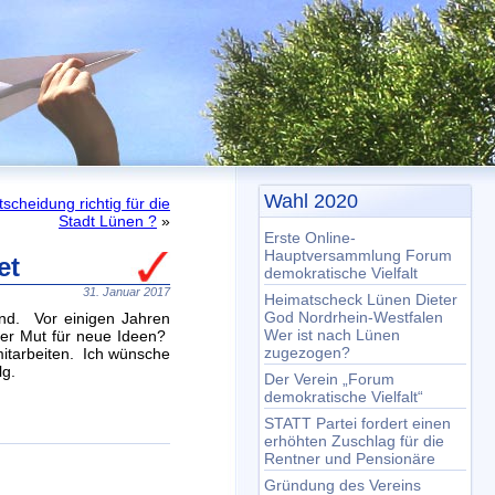
Wahl 2020
cheidung richtig für die
Stadt Lünen ?
»
Erste Online-
Hauptversammlung Forum
et
demokratische Vielfalt
31. Januar 2017
Heimatscheck Lünen Dieter
God Nordrhein-Westfalen
ind. Vor einigen Jahren
Wer ist nach Lünen
 der Mut für neue Ideen?
zugezogen?
mitarbeiten. Ich wünsche
lg.
Der Verein „Forum
demokratische Vielfalt“
STATT Partei fordert einen
erhöhten Zuschlag für die
Rentner und Pensionäre
Gründung des Vereins