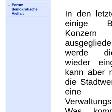
Forum
demokratische
In den letz
Vielfalt
einige B
Konze
ausgegliede
werde di
wieder ein
kann aber n
die Stadtwe
eine
Verwaltung
Was komm