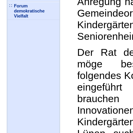
Anregung na
Forum
Gemeinde
demokratische
Vielfalt
Kinder
Seniorenhe
Der Rat de
möge besc
folgendes K
eingefüh
brauc
Innovatione
Kindergärt