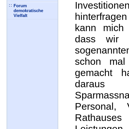
Investiti
Forum
demokratische
hinterfragen
Vielfalt
kann mich 
dass wir
sogenannte
schon mal 
gemacht ha
daraus 
Sparmass
Personal,
Rathause
Leistungen,