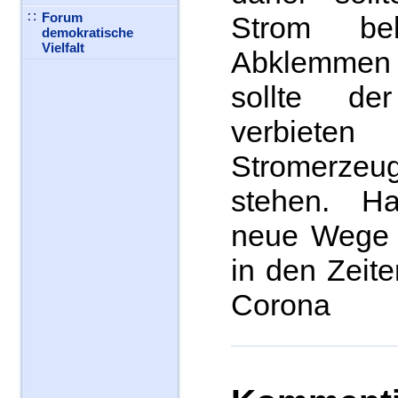
Forum
Strom be
demokratische
Vielfalt
Abklemme
sollte de
verbiet
Stromerzeug
stehen. H
neue Wege 
in den Zeit
Corona