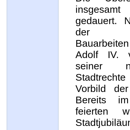
insgesam
gedauert. 
der al
Bauarbeiten
Adolf IV.
seiner 
Stadtrec
Vorbild de
Bereits i
feierten 
Stadtju