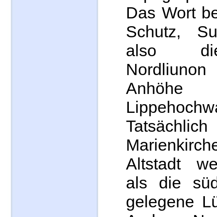
Das Wort be
Schutz, Su
also di
Nordliunon
Anhöhe
Lippehochwa
Tatsächlich
Marienkirch
Altstadt we
als die süd
gelegene Lü