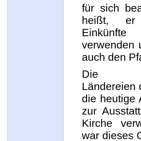
für sich be
heißt, e
Einkünf
verwenden u
auch den Pfa
Die um
Ländereien 
die heutige 
zur Ausstat
Kirche ver
war dieses 