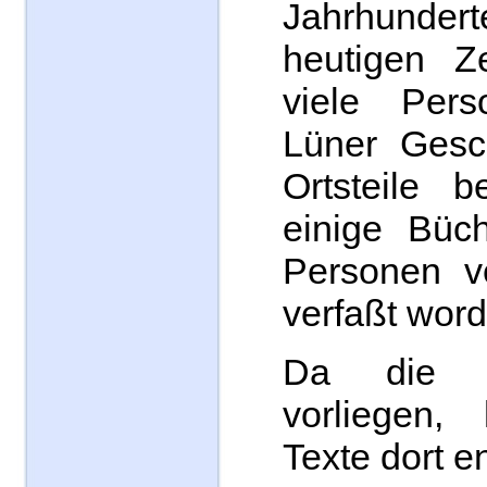
Jahrhunder
heutigen Z
viele Per
Lüner Gesc
Ortsteile b
einige Büc
Personen ve
verfaßt word
Da die 
vorliegen,
Texte dort 