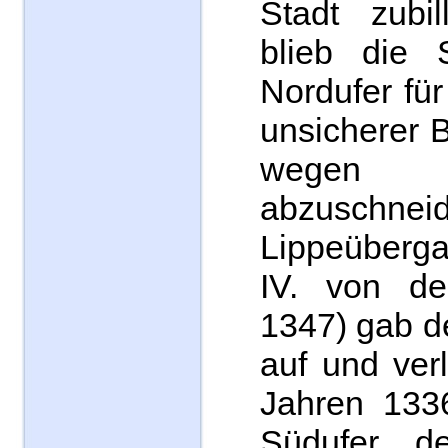
Stadt zubil
blieb die 
Nordufer fü
unsicherer B
wegen d
abzuschnei
Lippeüberga
IV. von de
1347) gab d
auf und ver
Jahren 133
Südufer d