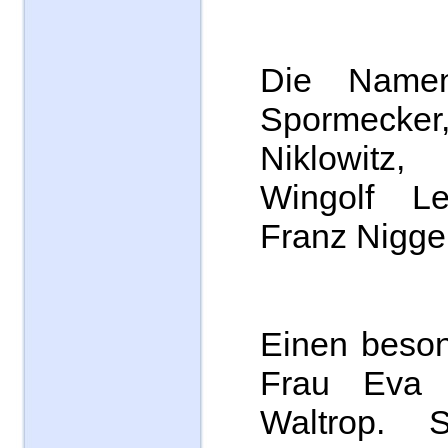
Die Name
Spormec
Niklowitz,
Wingolf L
Franz Nigge
Einen beso
Frau Eva 
Waltrop. 