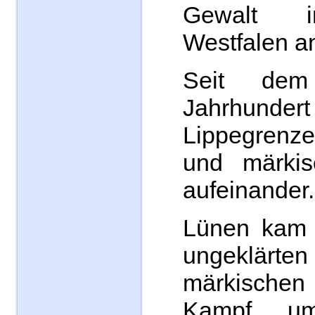
Gewalt i
Westfalen an
Seit dem
Jahrhundert
Lippegrenz
und märkis
aufeinander.
Lünen kam 
ungeklärte
märkische
Kampf u