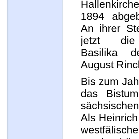
Hallenkirche
1894 abgeb
An ihrer St
jetzt die
Basilika d
August Rinc
Bis zum Jah
das Bistu
sächsisch
Als Heinric
westfälische