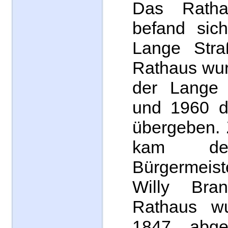
Das Ratha
befand sic
Lange Stra
Rathaus wur
der Lange 
und 1960 d
übergeben. 
kam der
Bürgermeist
Willy Bra
Rathaus w
1847 abge