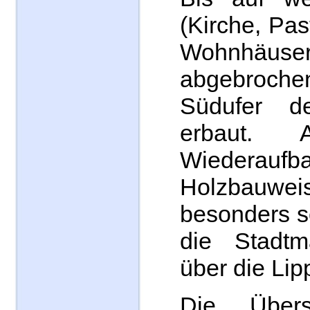
(Kirche, Pas
Wohnhäuser
abgebroche
Südufer d
erbaut. 
Wiederauf
Holzbauwei
besonders s
die Stadtm
über die Lip
Die Übers