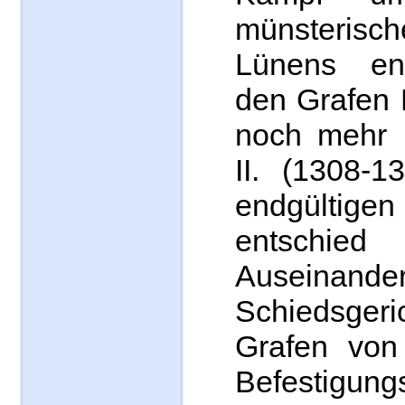
münsteri
Lünens ent
den Grafen 
noch mehr u
II. (1308-1
endgültigen
entschied
Auseinande
Schiedsger
Grafen von
Befestigun