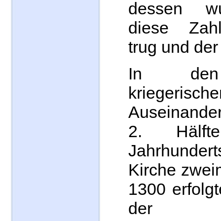
dessen wu
diese Zahl
trug und der
In den
kriegerische
Auseinande
2. Hälf
Jahrhunde
Kirche zwei
1300 erfolg
der frü