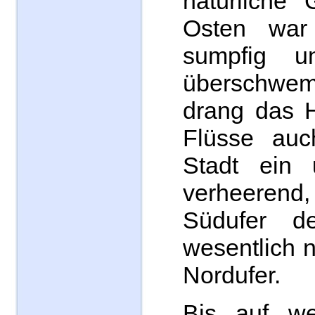
natürliche
Osten war
sumpfig u
überschwem
drang das 
Flüsse auc
Stadt ein 
verheere
Südufer de
wesentlich n
Nordufer.
Bis auf w