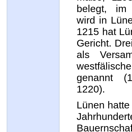
belegt, im
wird in Lün
1215 hat Lü
Gericht. Dr
als Versam
westfälis
genannt (
1220).
Lünen hatte 
Jahrhunde
Bauernsch