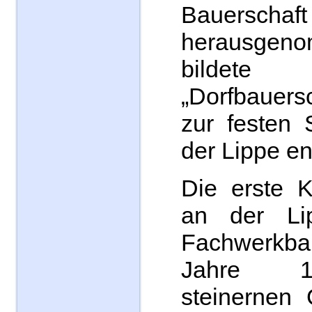
Bauersch
herausg
bilde
„Dorfbauers
zur festen 
der Lippe en
Die erste K
an der Li
Fachwerkb
Jahre 1
steinernen 