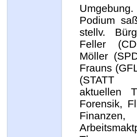
Umgebun
Podium saß
stellv. Bür
Feller (C
Möller (SPD
Frauns (GFL
(STATT 
aktuellen 
Forensik, Fl
Finanzen,
Arbeitsmakt