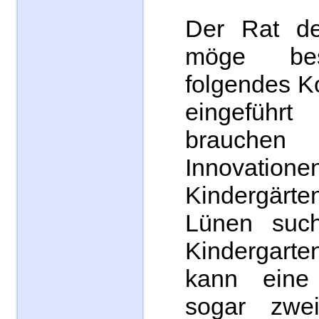
Der Rat de
möge besc
folgendes K
eingefüh
brauc
Innovatione
Kindergärt
Lünen suc
Kindergarte
kann eine
sogar zwe