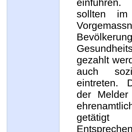
einführen
sollten i
Vorgemas
Bevölk
Gesundheits
gezahlt wer
auch sozia
eintreten. 
der Melder
ehrenamtl
getätig
Entsprechen