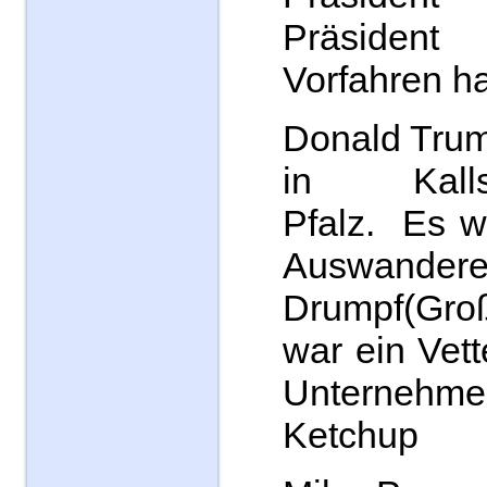
Präside
Vorfahren h
Donald Trum
in Kallsta
Pfalz. Es w
Auswander
Drumpf(Gro
war ein Vet
Unternehm
Ketchup