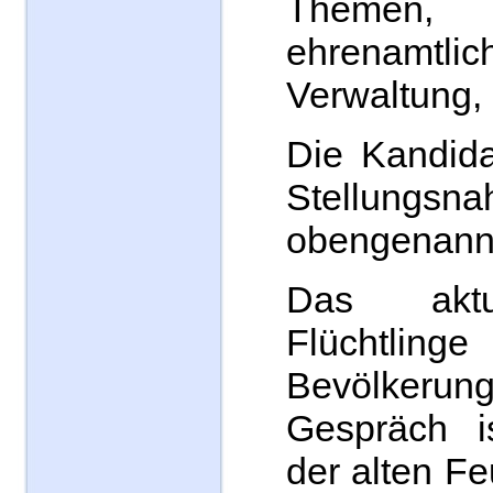
Themen,
ehrenamtlic
Verwaltung,
Die Kandida
Stellungs
obengenann
Das akt
Flüchtlinge
Bevölker
Gespräch i
der alten F