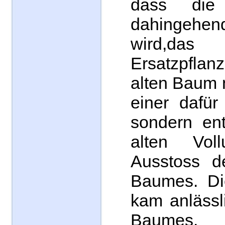
dass die
dahingeh
wird,da
Ersatzpflan
alten Baum 
einer dafür
sondern en
alten Vo
Ausstoss d
Baumes. Di
kam anlässl
Baumes.