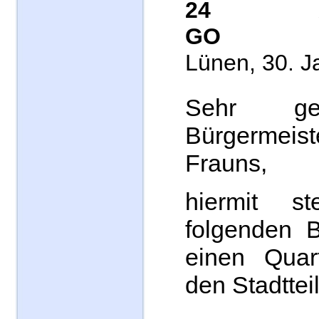
24 
GO
Lünen, 30. J
Sehr ge
Bürgermei
Frauns,
hiermit s
folgenden B
einen Quar
den Stadttei