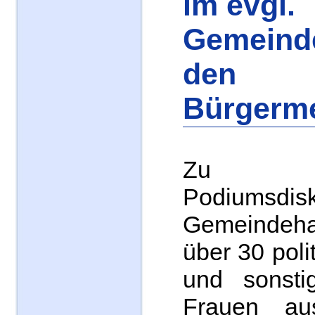
im evgl.
Gemeind
den
Bürgerme
Zu 
Podiumsdisk
Gemeindeha
über 30 polit
und sonstig
Frauen a