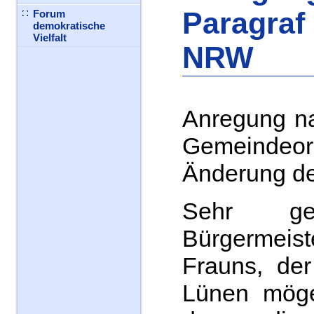
Paragraf
Forum
demokratische
Vielfalt
NRW
Anregung na
Gemeinde
Änderung d
Sehr ge
Bürgermei
Frauns, der
Lünen möge