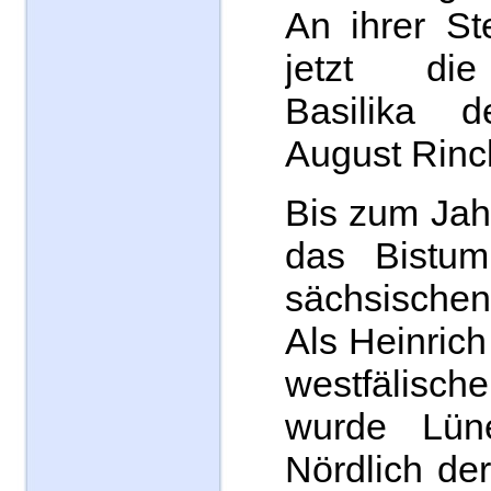
An ihrer St
jetzt die
Basilika d
August Rinc
Bis zum Jah
das Bistu
sächsisch
Als Heinric
westfälische
wurde Lüne
Nördlich de