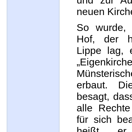
und zur Aus
neuen Kirch
So wurde,
Hof, der 
Lippe lag, 
„Eigenk
Münsterisch
erbaut. Di
besagt, das
alle Rechte
für sich be
heißt, e