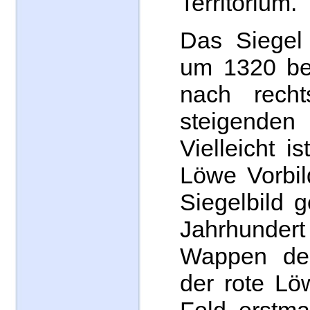
Territorium.
Das Siegel 
um 1320 bel
nach recht
steigenden
Vielleicht i
Löwe Vorbil
Siegelbild 
Jahrhund
Wappen der
der rote Lö