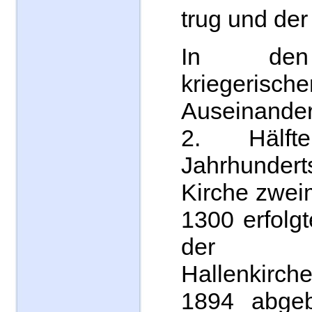
trug und der
In den
kriegerische
Auseinande
2. Hälf
Jahrhunde
Kirche zwei
1300 erfolg
der frü
Hallenkirche
1894 abgeb