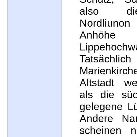
also di
Nordliunon
Anhöhe
Lippehochwa
Tatsächlich
Marienkirch
Altstadt we
als die süd
gelegene Lü
Andere Na
scheinen ni