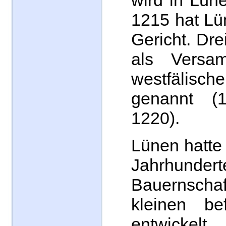
wird in Lün
1215 hat Lü
Gericht. Dr
als Versam
westfälis
genannt (
1220).
Lünen hatte 
Jahrhunde
Bauernsch
kleinen bef
entwickelt