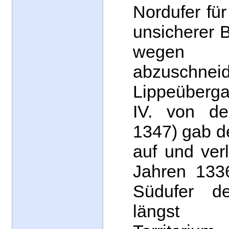
Nordufer fü
unsicherer B
wegen d
abzuschnei
Lippeüberga
IV. von de
1347) gab d
auf und ver
Jahren 133
Südufer d
längst 