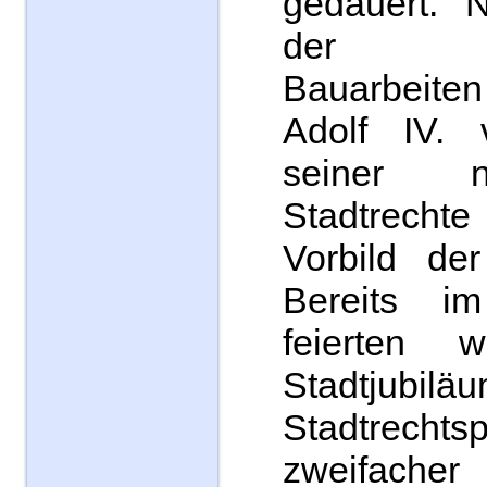
gedauert. 
der al
Bauarbeiten
Adolf IV.
seiner 
Stadtrec
Vorbild de
Bereits i
feierten 
Stadtju
Stadtrechts
zweifacher