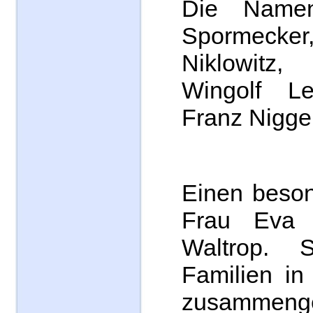
Die Name
Spormec
Niklowitz,
Wingolf L
Franz Nigge
Einen beso
Frau Eva 
Waltrop. 
Familien in
zusammenge