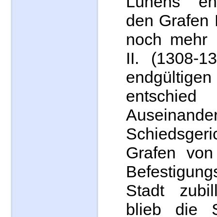
Lünens ent
den Grafen 
noch mehr u
II. (1308-1
endgültigen
entschied
Auseinande
Schiedsger
Grafen von
Befestigun
Stadt zubil
blieb die 