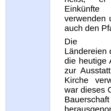
Einkünf
verwenden u
auch den Pfa
Die um
Ländereien 
die heutige 
zur Ausstat
Kirche ver
war dieses 
Bauersch
herausg