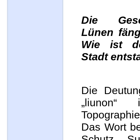
Die Ges
Lünen fängt
Wie ist 
Stadt ents
Die Deutu
„liunon“
Topograph
Das Wort be
Schutz, Su