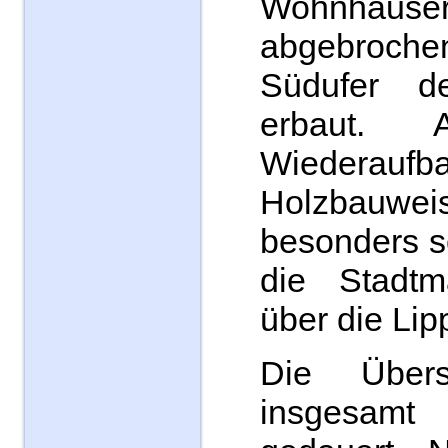
Wohnhäuser
abgebroche
Südufer d
erbaut. 
Wiederauf
Holzbauwei
besonders s
die Stadtm
über die Lip
Die Übers
insgesam