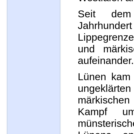
Seit dem
Jahrhundert
Lippegrenz
und märkis
aufeinander.
Lünen kam 
ungeklärte
märkische
Kampf u
münsteri