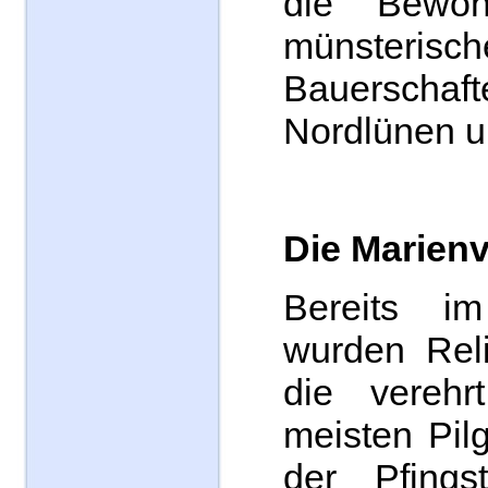
die Bewoh
münsterisch
Bauerschaf
Nordlünen u
Die Marien
Bereits i
wurden Reli
die verehr
meisten Pilg
der Pfings