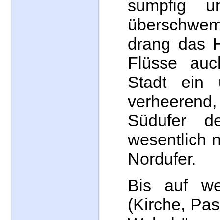
sumpfig u
überschwem
drang das 
Flüsse auc
Stadt ein 
verheere
Südufer de
wesentlich n
Nordufer.
Bis auf w
(Kirche, Pas