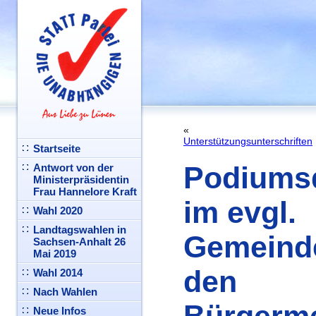
«
Unterstützungsunterschriften
Startseite
Podiums
Antwort von der
Ministerpräsidentin
Frau Hannelore Kraft
im evgl.
Wahl 2020
Landtagswahlen in
Gemeind
Sachsen-Anhalt 26
Mai 2019
den
Wahl 2014
Nach Wahlen
Neue Infos