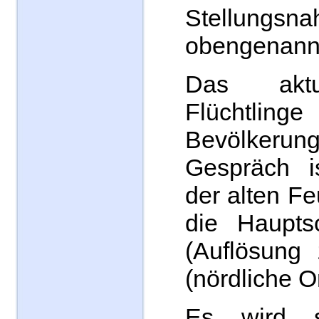
Stellungs
obengenann
Das akt
Flüchtlinge
Bevölker
Gespräch i
der alten F
die Haupts
(Auflösung 
(nördliche Or
Es wird 