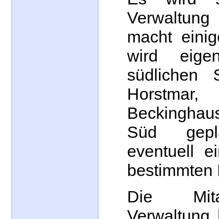
Verwaltung
macht einig
wird eige
südlichen S
Horstmar,
Beckingha
Süd gepl
eventuell e
bestimmten
Die Mita
Verwaltung 