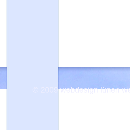
© 2009
webdesign lünen w