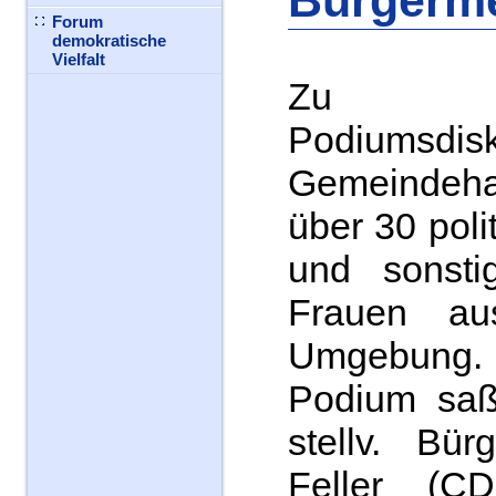
Bürgerme
Forum
demokratische
Vielfalt
Zu 
Podiumsdisk
Gemeindeha
über 30 polit
und sonstig
Frauen a
Umgebun
Podium saß
stellv. Bür
Feller (C