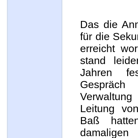
Das die An
für die Seku
erreicht wo
stand leid
Jahren fe
Gespräc
Verwaltu
Leitung von
Baß hatte
damaligen