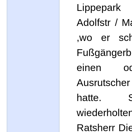
Lippepark
Adolfstr / M
,wo er sc
Fußgänge
einen o
Ausrutscher
hatte. 
wiederholte
Ratsherr Di