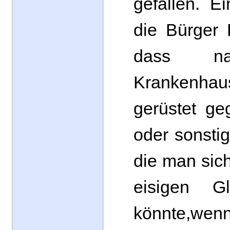
gefallen. Ei
die Bürger 
dass na
Krankenh
gerüstet ge
oder sonsti
die man sich
eisigen Gl
könnte,we