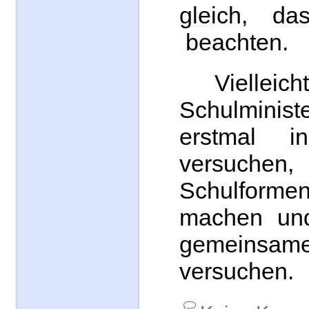
gleich, da
beachten.
Vielleich
Schulminis
erstmal i
versuc
Schulform
machen und
gemeinsam
versuchen.