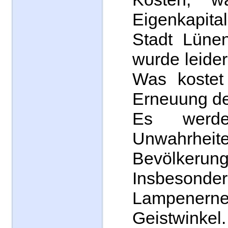
Eigenkapita
Stadt Lünen
wurde leider 
Was kostet
Erneuung de
Es werde
Unwahrhe
Bevölkeru
Insbeso
Lampene
Geistwinkel