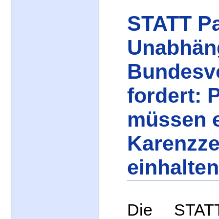
STATT Pa
Unabhän
Bundesv
fordert: P
müssen 
Karenzze
einhalten
Die STAT