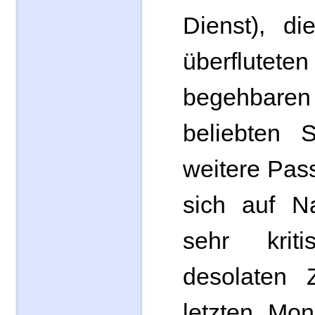
Dienst), d
überflutet
begehba
beliebten S
weitere Pas
sich auf N
sehr kri
desolaten 
letzten Mo