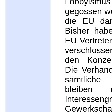
Lobbyism
gegossen we
die EU dari
Bisher hab
EU-Vertr
verschloss
den Konzer
Die Verhand
sämtlich
bleiben 
Interesseng
Gewerkschaf