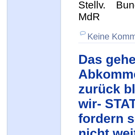
Stellv. Bun
MdR
Keine Komm
Das geh
Abkomme
zurück b
wir- STAT
fordern 
nicht we