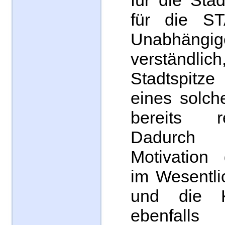
für die Sta
für die ST
Unabhän
verständli
Stadtspitze
eines solch
bereits re
Dadurch
Motivation 
im Wesentli
und die Ko
ebenfalls