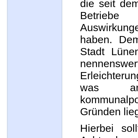
die seit de
Betrieb
Auswirku
haben. Dem
Stadt Lüne
nennenswer
Erleichteru
was an
kommunalpol
Gründen lieg
Hierbei sol