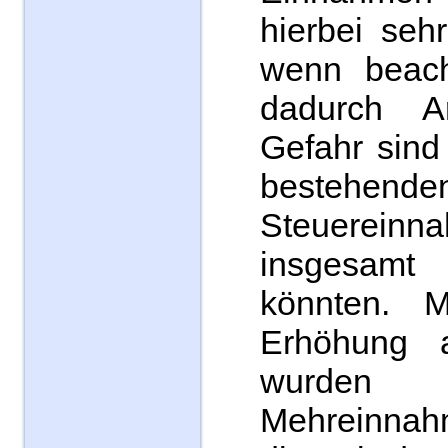
hierbei seh
wenn beach
dadurch Ar
Gefahr sind
bestehende
Steuereinn
insgesam
könnten. M
Erhöhung 
wurden
Mehreinnah