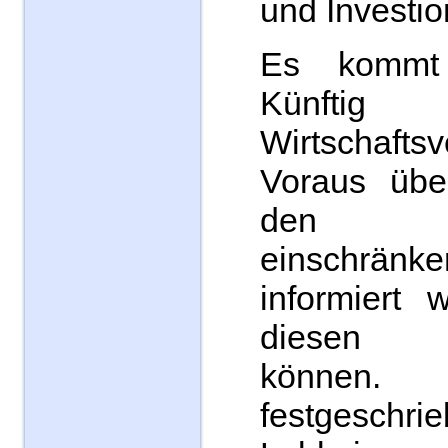
und Investio
Es kommt 
Künfti
Wirtschaft
Voraus übe
den Aus
einschrän
informiert
diesen m
können.
festgeschri