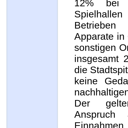
12% bei 
Spielhallen
Betriebe
Apparate in
sonstigen O
insgesamt 
die Stadtsp
keine Geda
nachhaltige
Der gelt
Anspruch 
Einnahmen