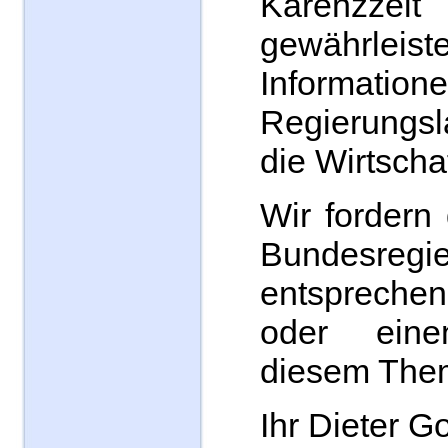
Karenz
gewährleiste
Informati
Regierungs
die Wirtschaf
Wir fordern
Bundesre
entsprech
oder ein
diesem Them
Ihr Dieter G