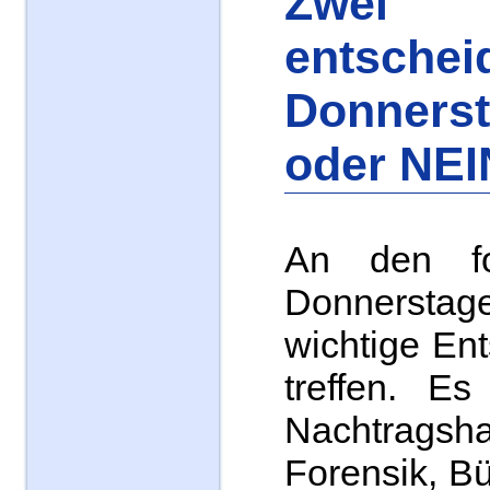
Zwei
entschei
Donnerst
oder NEI
An den fo
Donnerstag
wichtige En
treffen. E
Nachtragsha
Forensik, B