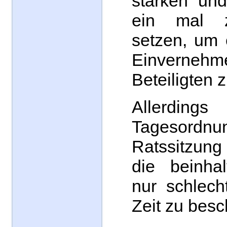
stärken und
ein mal 
setzen, um 
Einverneh
Beteiligten 
Allerdi
Tagesor
Ratssitzung
die beinha
nur schlech
Zeit zu besc