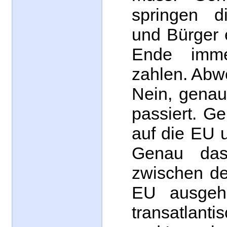
springen d
und Bürger 
Ende imm
zahlen. Abw
Nein, genau
passiert. G
auf die EU 
Genau das
zwischen d
EU ausgeha
transatlant