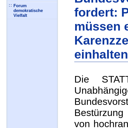
Forum
fordert: P
demokratische
Vielfalt
müssen 
Karenzze
einhalten
Die STAT
Unabhängig
Bundesvor
Bestürzun
von hochran