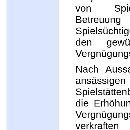
von Spi
Betreuu
Spielsüchtig
den gewü
Vergnügungs
Nach Aussa
ansässigen
Spielstätte
die Erhöhu
Vergnügungs
verkra