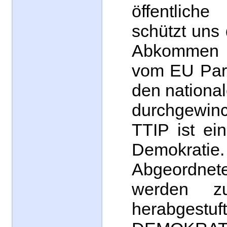
öffentlic
schützt uns
Abkommen 
vom EU Par
den nationa
durchgewinc
TTIP ist ein
Demokrat
Abgeordn
werden z
herabgestuft