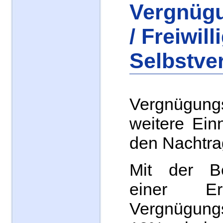
Vergnüg
/ Freiwill
Selbstve
Vergnügun
weitere Ein
den Nachtra
Mit der B
einer E
Vergnügun