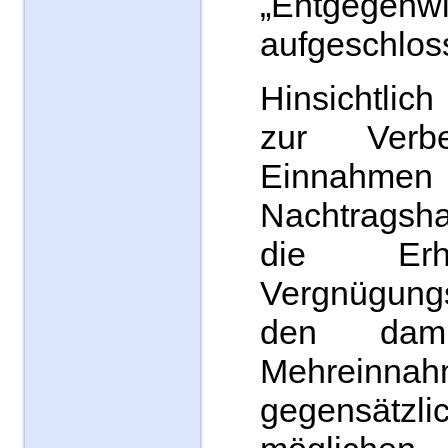
„Entgegen
aufgeschlos
Hinsichtlich
zur Verb
Einna
Nachtragsh
die Erh
Vergnügungs
den dami
Mehreinnah
gegensät